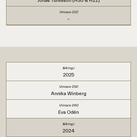
Jonas Turesson (H30 & H22)
–
2025
Annika Winberg
Eva Odén
2024