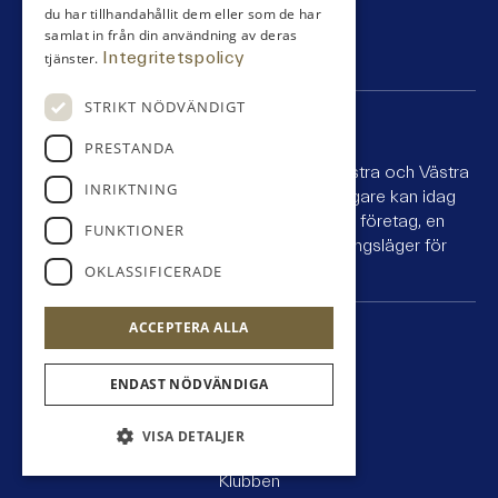
du har tillhandahållit dem eller som de har
samlat in från din användning av deras
Integritetspolicy
tjänster.
STRIKT NÖDVÄNDIGT
VARBERGS GK
PRESTANDA
Klubben med två fantastiska golfbanor, Östra och Västra
INRIKTNING
och där du kan bo på banorna. Våra krögare kan idag
erbjuda allt från konferenspaket för ditt företag, en
FUNKTIONER
golfhelg med kompisgänget till ett träningsläger för
juniorlaget.
OKLASSIFICERADE
ACCEPTERA ALLA
SNABBLÄNKAR
Bli medlem
ENDAST NÖDVÄNDIGA
Tävling
Boende
VISA DETALJER
Äta
Klubben