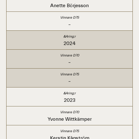
Anette Börjesson
–
2024
–
–
2023
Yvonne Wittkämper
Kerstin Kågström