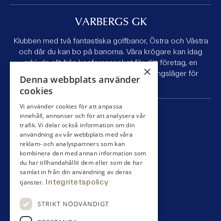
VARBERGS GK
Klubben med två fantastiska golfbanor, Östra och Västra
och där du kan bo på banorna. Våra krögare kan idag
erbjuda allt från konferenspaket för ditt företag, en
×
golfhelg med kompisgänget till ett träningsläger för
Denna webbplats använder
juniorlaget.
cookies
Vi använder cookies för att anpassa
SNABBLÄNKAR
innehåll, annonser och för att analysera vår
trafik. Vi delar också information om din
användning av vår webbplats med våra
Bli medlem
reklam- och analyspartners som kan
Tävling
kombinera den med annan information som
Boende
du har tillhandahållit dem eller som de har
Äta
samlat in från din användning av deras
Klubben
Integritetspolicy
tjänster.
Pro / shop
Spela
STRIKT NÖDVÄNDIGT
Partners