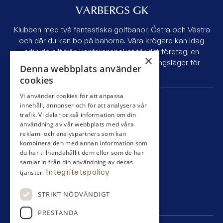
VARBERGS GK
Klubben med två fantastiska golfbanor, Östra och Västra
och där du kan bo på banorna. Våra krögare kan idag
erbjuda allt från konferenspaket för ditt företag, en
×
golfhelg med kompisgänget till ett träningsläger för
Denna webbplats använder
juniorlaget.
cookies
Vi använder cookies för att anpassa
SNABBLÄNKAR
innehåll, annonser och för att analysera vår
trafik. Vi delar också information om din
användning av vår webbplats med våra
Bli medlem
reklam- och analyspartners som kan
Tävling
kombinera den med annan information som
Boende
du har tillhandahållit dem eller som de har
Äta
samlat in från din användning av deras
Klubben
Integritetspolicy
tjänster.
Pro / shop
Spela
STRIKT NÖDVÄNDIGT
Partners
PRESTANDA