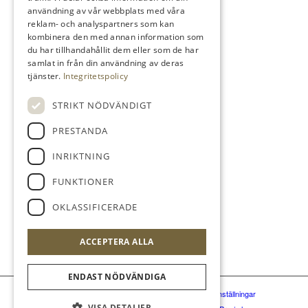
Spela
användning av vår webbplats med våra
reklam- och analyspartners som kan
Partners
kombinera den med annan information som
du har tillhandahållit dem eller som de har
samlat in från din användning av deras
tjänster.
Integritetspolicy
KONTAKTA
STRIKT NÖDVÄNDIGT
Varbergs GK Västra
PRESTANDA
Spannarp 31, 432 77, Tvååker
INRIKTNING
Varbergs GK Östra
FUNKTIONER
Torstorp 55, 432 98, Grimeton
OKLASSIFICERADE
0340 480 380
info@varbergsgk.se
ACCEPTERA ALLA
ENDAST NÖDVÄNDIGA
© Varbergs GK
|
Hemsidan levereras av Kust IT
|
Cookie Inställningar
VISA DETALJER