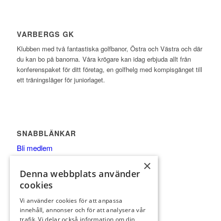
VARBERGS GK
Klubben med två fantastiska golfbanor, Östra och Västra och där
du kan bo på banorna. Våra krögare kan idag erbjuda allt från
konferenspaket för ditt företag, en golfhelg med kompisgänget till
ett träningsläger för juniorlaget.
SNABBLÄNKAR
Bli medlem
Tävling
×
Denna webbplats använder
Boende
cookies
Äta
Klubben
Vi använder cookies för att anpassa
innehåll, annonser och för att analysera vår
Pro / shop
trafik. Vi delar också information om din