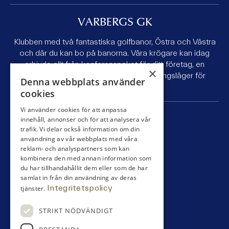
VARBERGS GK
Klubben med två fantastiska golfbanor, Östra och Västra
och där du kan bo på banorna. Våra krögare kan idag
erbjuda allt från konferenspaket för ditt företag, en
×
golfhelg med kompisgänget till ett träningsläger för
Denna webbplats använder
juniorlaget.
cookies
Vi använder cookies för att anpassa
SNABBLÄNKAR
innehåll, annonser och för att analysera vår
trafik. Vi delar också information om din
användning av vår webbplats med våra
Bli medlem
reklam- och analyspartners som kan
Tävling
kombinera den med annan information som
Boende
du har tillhandahållit dem eller som de har
Äta
samlat in från din användning av deras
Klubben
Integritetspolicy
tjänster.
Pro / shop
Spela
STRIKT NÖDVÄNDIGT
Partners