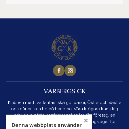
VARBERGS GK
Klubben med två fantastiska golfbanor, Östra och Västra
och där du kan bo på banorna. Våra krögare kan idag
erbjuda allt från konferenspaket för ditt företag, en
×
golfhelg med kompisgänget till ett träningsläger för
Denna webbplats använder
juniorlaget.