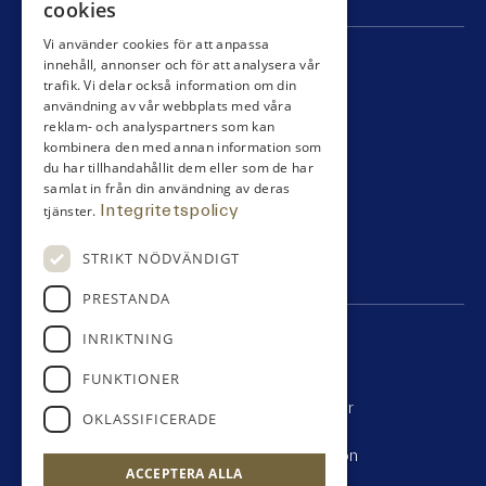
cookies
Vi använder cookies för att anpassa
SNABBLÄNKAR
innehåll, annonser och för att analysera vår
trafik. Vi delar också information om din
användning av vår webbplats med våra
Bli medlem
reklam- och analyspartners som kan
Tävling
kombinera den med annan information som
Boende
du har tillhandahållit dem eller som de har
Äta
samlat in från din användning av deras
Klubben
Integritetspolicy
tjänster.
Pro / shop
Spela
STRIKT NÖDVÄNDIGT
Partners
PRESTANDA
INRIKTNING
KONTAKTA
FUNKTIONER
Varbergs GK Västra
Spannarp 31, 432 77, Tvååker
OKLASSIFICERADE
Varbergs GK Östra
Torstorp 55, 432 98, Grimeton
ACCEPTERA ALLA
0340 480 380